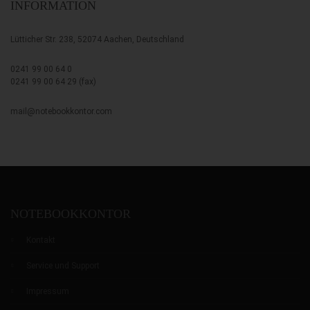
INFORMATION
Lütticher Str. 238, 52074 Aachen, Deutschland
0241 99 00 64 0
0241 99 00 64 29 (fax)
mail@notebookkontor.com
NOTEBOOKKONTOR
Kontakt
Service und Support
Impressum
0
0
0