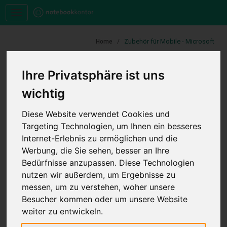
Toggle
navigation
Zubehör für Mobile - Microsoft
Home
Ihre Privatsphäre ist uns
KATEGORIE
wichtig
Microsoft Zubehör für Mobile
Diese Website verwendet Cookies und
Targeting Technologien, um Ihnen ein besseres
Docking
Internet-Erlebnis zu ermöglichen und die
Garantie
Werbung, die Sie sehen, besser an Ihre
Netzteile
Bedürfnisse anzupassen. Diese Technologien
nutzen wir außerdem, um Ergebnisse zu
Tablet PCs
messen, um zu verstehen, woher unsere
ANGEBOTE FILTERN NACH
Besucher kommen oder um unsere Website
weiter zu entwickeln.
Filter werden geladen...